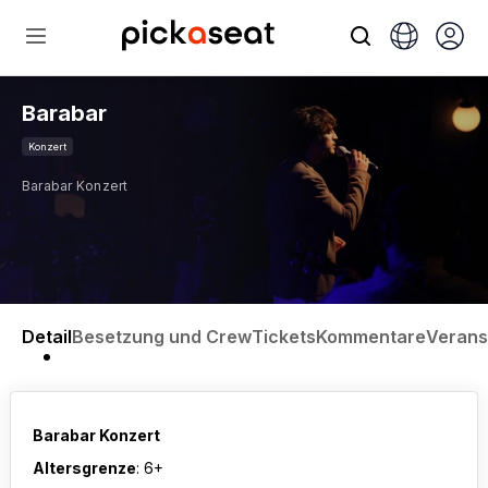
Barabar
Konzert
Barabar Konzert
Detail
Besetzung und Crew
Tickets
Kommentare
Verans
Barabar Konzert
Altersgrenze
: 6+