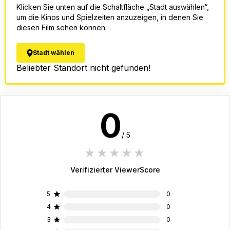
Klicken Sie unten auf die Schaltfläche „Stadt auswählen“,
um die Kinos und Spielzeiten anzuzeigen, in denen Sie
diesen Film sehen können.
Stadt wählen
Beliebter Standort nicht gefunden!
0
/ 5
1 star
2 stars
3 stars
4 stars
5 stars
Verifizierter ViewerScore
5
0
4
0
3
0