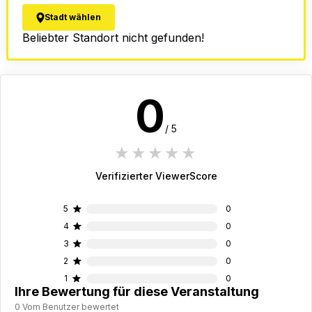
Stadt wählen
Beliebter Standort nicht gefunden!
0
/ 5
1 star
2 stars
3 stars
4 stars
5 stars
Verifizierter ViewerScore
5
0
4
0
3
0
2
0
1
0
Ihre Bewertung für diese Veranstaltung
0 Vom Benutzer bewertet