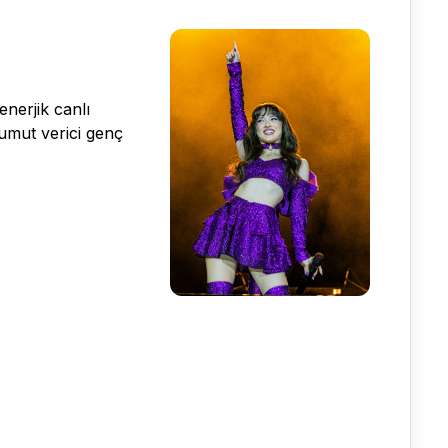
enerjik canlı
 umut verici genç