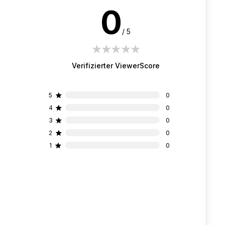
0
/ 5
1 star
2 stars
3 stars
4 stars
5 stars
Verifizierter ViewerScore
5
0
4
0
3
0
2
0
1
0