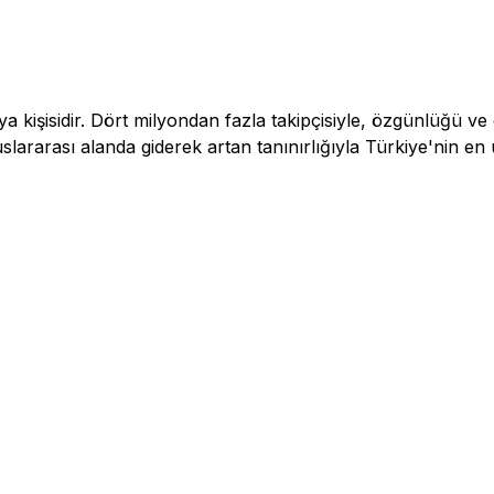
a kişisidir. Dört milyondan fazla takipçisiyle, özgünlüğü ve 
lararası alanda giderek artan tanınırlığıyla Türkiye'nin en