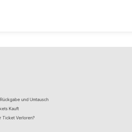
, Rückgabe und Umtausch
kets Kauft
r Ticket Verloren?