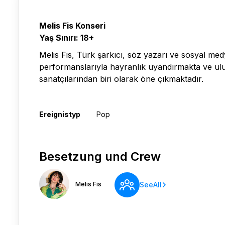
Melis Fis Konseri
Yaş Sınırı: 18+
Melis Fis, Türk şarkıcı, söz yazarı ve sosyal medy
performanslarıyla hayranlık uyandırmakta ve ulus
sanatçılarından biri olarak öne çıkmaktadır.
Ereignistyp
Pop
Besetzung und Crew
Melis Fis
SeeAll