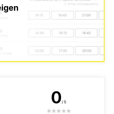
eigen
0
/ 5
1 star
2 stars
3 stars
4 stars
5 stars