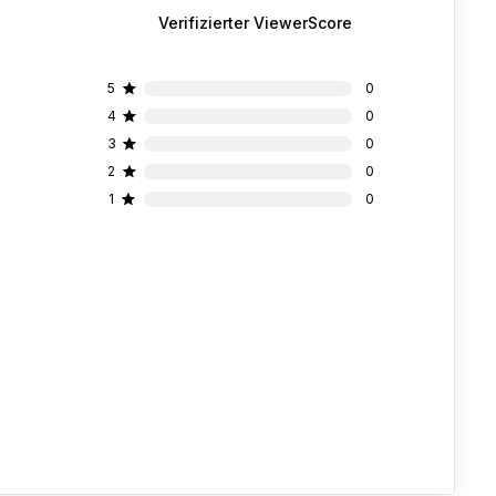
Verifizierter ViewerScore
5
0
4
0
3
0
2
0
1
0