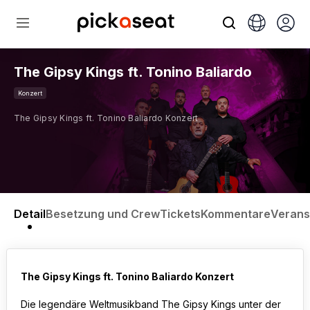
The Gipsy Kings ft. Tonino Baliardo
Konzert
The Gipsy Kings ft. Tonino Baliardo Konzert
Detail
Besetzung und Crew
Tickets
Kommentare
Verans
The Gipsy Kings ft. Tonino Baliardo Konzert
Die legendäre Weltmusikband The Gipsy Kings unter der