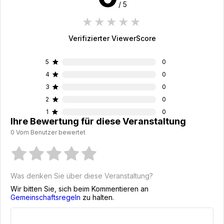
/ 5
1 star
2 stars
3 stars
4 stars
5 stars
Verifizierter ViewerScore
5
0
4
0
3
0
2
0
1
0
Ihre Bewertung für diese Veranstaltung
0 Vom Benutzer bewertet
Was denken Sie über diese Veranstaltung?
Wir bitten Sie, sich beim Kommentieren an
Gemeinschaftsregeln
zu halten.