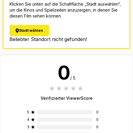
Klicken Sie unten auf die Schaltfläche „Stadt auswählen“,
um die Kinos und Spielzeiten anzuzeigen, in denen Sie
diesen Film sehen können.
Stadt wählen
Beliebter Standort nicht gefunden!
0
/ 5
1 star
2 stars
3 stars
4 stars
5 stars
Verifizierter ViewerScore
5
0
4
0
3
0