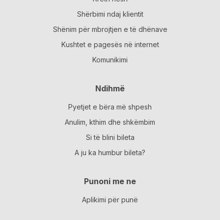
Shërbimi ndaj klientit
Shënim për mbrojtjen e të dhënave
Kushtet e pagesës në internet
Komunikimi
Ndihmë
Pyetjet e bëra më shpesh
Anulim, kthim dhe shkëmbim
Si të blini bileta
A ju ka humbur bileta?
Punoni me ne
Aplikimi për punë