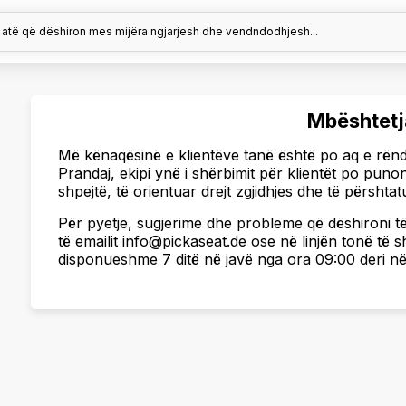
 atë që dëshiron mes mijëra ngjarjesh dhe vendndodhjesh...
Mbështetja
Më kënaqësinë e klientëve tanë është po aq e rënd
Prandaj, ekipi ynë i shërbimit për klientët po puno
shpejtë, të orientuar drejt zgjidhjes dhe të përshtat
Për pyetje, sugjerime dhe probleme që dëshironi t
të emailit info@pickaseat.de ose në linjën tonë të s
disponueshme 7 ditë në javë nga ora 09:00 deri në