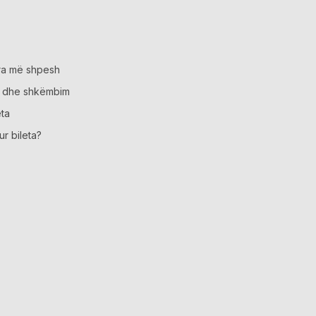
ra më shpesh
m dhe shkëmbim
eta
ur bileta?