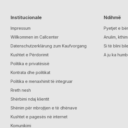
Institucionale
Ndihmë
Impressum
Pyetjet e bë
Willkommen im Callcenter
Anulim, kthi
Datenschutzerklärung zum Kaufvorgang
Si të blini bil
Kushtet e Përdorimit
A ju ka humb
Politika e privatësisë
Kontrata dhe politikat
Politika e menaxhimit të integruar
Rreth nesh
Shërbimi ndaj klientit
Shënim për mbrojtjen e të dhënave
Kushtet e pagesës në internet
Komunikimi