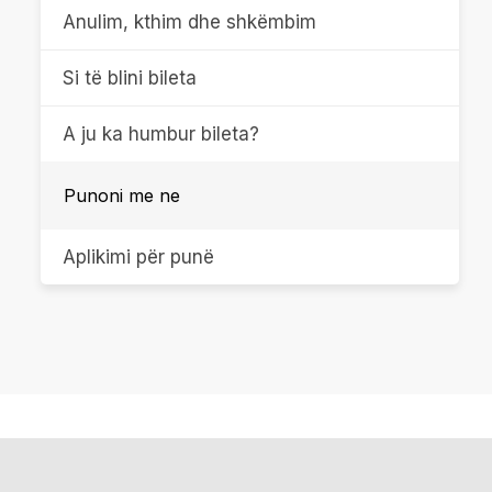
Anulim, kthim dhe shkëmbim
Si të blini bileta
A ju ka humbur bileta?
Punoni me ne
Aplikimi për punë