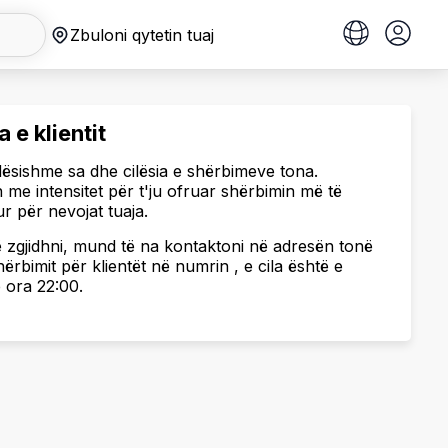
Zbuloni qytetin tuaj
 e klientit
ësishme sa dhe cilësia e shërbimeve tona.
n me intensitet për t'ju ofruar shërbimin më të
ur për nevojat tuaja.
ë zgjidhni, mund të na kontaktoni në adresën tonë
hërbimit për klientët në numrin , e cila është e
 ora 22:00.