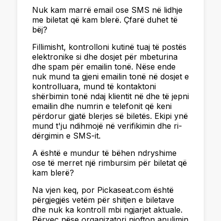
Nuk kam marrë email ose SMS në lidhje
me biletat që kam blerë. Çfarë duhet të
bëj?
Fillimisht, kontrolloni kutinë tuaj të postës
elektronike si dhe dosjet për mbeturina
dhe spam për emailin tonë. Nëse ende
nuk mund ta gjeni emailin tonë në dosjet e
kontrolluara, mund të kontaktoni
shërbimin tonë ndaj klientit në dhe të jepni
emailin dhe numrin e telefonit që keni
përdorur gjatë blerjes së biletës. Ekipi ynë
mund t'ju ndihmojë në verifikimin dhe ri-
dërgimin e SMS-it.
A është e mundur të bëhen ndryshime
ose të merret një rimbursim për biletat që
kam blerë?
Na vjen keq, por Pickaseat.com është
përgjegjës vetëm për shitjen e biletave
dhe nuk ka kontroll mbi ngjarjet aktuale.
Përveç nëse organizatori njofton anulimin