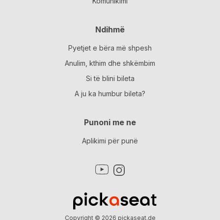
Komunikimi
Ndihmë
Pyetjet e bëra më shpesh
Anulim, kthim dhe shkëmbim
Si të blini bileta
A ju ka humbur bileta?
Punoni me ne
Aplikimi për punë
Copyright © 2026
pickaseat.de