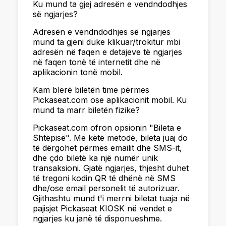
Ku mund ta gjej adresën e vendndodhjes
së ngjarjes?
Adresën e vendndodhjes së ngjarjes
mund ta gjeni duke klikuar/trokitur mbi
adresën në faqen e detajeve të ngjarjes
në faqen tonë të internetit dhe në
aplikacionin tonë mobil.
Kam blerë biletën time përmes
Pickaseat.com ose aplikacionit mobil. Ku
mund ta marr biletën fizike?
Pickaseat.com ofron opsionin "Bileta e
Shtëpisë". Me këtë metodë, bileta juaj do
të dërgohet përmes emailit dhe SMS-it,
dhe çdo biletë ka një numër unik
transaksioni. Gjatë ngjarjes, thjesht duhet
të tregoni kodin QR të dhënë në SMS
dhe/ose email personelit të autorizuar.
Gjithashtu mund t'i merrni biletat tuaja në
pajisjet Pickaseat KIOSK në vendet e
ngjarjes ku janë të disponueshme.