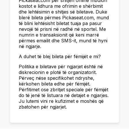
Pickaseat.com për shitjen online mbulon
kostot e lidhura me ofrimin e shërbimit
dhe lehtësimin e shitjes së biletave. Duke
blerë bileta përmes Pickaseat.com, mund
të blini lehtësisht biletat tuaja pa pasur
nevojë të prisni në radhë në sportel. Me
numrin e transaksionit që keni marrë
përmes emailit dhe SMS-it, mund të hyni
në ngjarje.
A duhet të blej bileta për fëmijët e mi?
Politika e biletave për ngjarjet është në
diskrecionin e plotë të organizatorit.
Përveç nëse specifikohet ndryshe,
kërkohen bileta edhe për fëmijët.
Përfitimet ose zbritjet speciale për fëmijët
do të jenë të listuara në detajet e ngjarjes.
Ju lutemi vini re kufizimet e moshës që
zbatohen për ngjarjet.