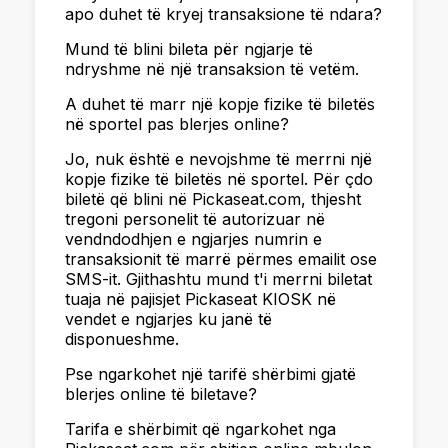
apo duhet të kryej transaksione të ndara?
Mund të blini bileta për ngjarje të
ndryshme në një transaksion të vetëm.
A duhet të marr një kopje fizike të biletës
në sportel pas blerjes online?
Jo, nuk është e nevojshme të merrni një
kopje fizike të biletës në sportel. Për çdo
biletë që blini në Pickaseat.com, thjesht
tregoni personelit të autorizuar në
vendndodhjen e ngjarjes numrin e
transaksionit të marrë përmes emailit ose
SMS-it. Gjithashtu mund t'i merrni biletat
tuaja në pajisjet Pickaseat KIOSK në
vendet e ngjarjes ku janë të
disponueshme.
Pse ngarkohet një tarifë shërbimi gjatë
blerjes online të biletave?
Tarifa e shërbimit që ngarkohet nga