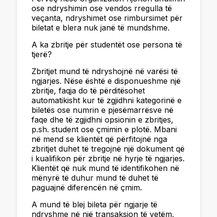
ose ndryshimin ose vendos rregulla të
veçanta, ndryshimet ose rimbursimet për
biletat e blera nuk janë të mundshme.
A ka zbritje për studentët ose persona të
tjerë?
Zbritjet mund të ndryshojnë në varësi të
ngjarjes. Nëse është e disponueshme një
zbritje, faqja do të përditësohet
automatikisht kur të zgjidhni kategorinë e
biletës ose numrin e pjesëmarrësve në
faqe dhe të zgjidhni opsionin e zbritjes,
p.sh. student ose çmimin e plotë. Mbani
në mend se klientët që përfitojnë nga
zbritjet duhet të tregojnë një dokument që
i kualifikon për zbritje në hyrje të ngjarjes.
Klientët që nuk mund të identifikohen në
mënyrë të duhur mund të duhet të
paguajnë diferencën në çmim.
A mund të blej bileta për ngjarje të
ndryshme në një transaksion të vetëm,