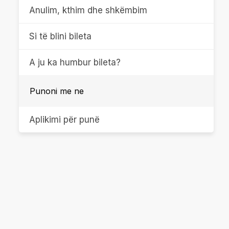
Anulim, kthim dhe shkëmbim
Si të blini bileta
A ju ka humbur bileta?
Punoni me ne
Aplikimi për punë