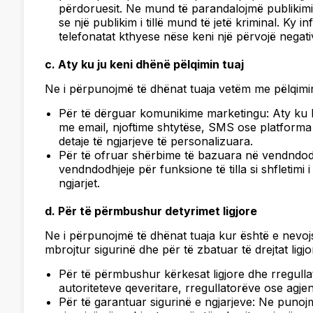
përdoruesit. Ne mund të parandalojmë publikim
se një publikim i tillë mund të jetë kriminal. Ky
telefonatat kthyese nëse keni një përvojë negati
c. Aty ku ju keni dhënë pëlqimin tuaj
Ne i përpunojmë të dhënat tuaja vetëm me pëlqimin 
Për të dërguar komunikime marketingu: Aty ku l
me email, njoftime shtytëse, SMS ose platforma
detaje të ngjarjeve të personalizuara.
Për të ofruar shërbime të bazuara në vendndodh
vendndodhjeje për funksione të tilla si shfletimi
ngjarjet.
d. Për të përmbushur detyrimet ligjore
Ne i përpunojmë të dhënat tuaja kur është e nevojs
mbrojtur sigurinë dhe për të zbatuar të drejtat ligj
Për të përmbushur kërkesat ligjore dhe rregull
autoriteteve qeveritare, rregullatorëve ose agjenci
Për të garantuar sigurinë e ngjarjeve: Ne punoj