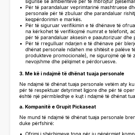
sigurisë së ambienteve për të mbrojtur pjesëmarr
Për të parandaluar veprimtarinë mashtruese d
personale për të zbuluar dhe parandaluar rishit
keqpërdorimin e markës.
Për të siguruar verifikimin e të dhënave të of
na kërkohet të verifikojmë numrat e telefonit, adr
për të parandaluar aksesin e paautorizuar dhe 
Për të rregulluar ndarjen e të dhënave për blerje
dhënat personale ndahen me shitësit e palëve të 
produkteve promocionale), ne sigurojmë që të 
nevojshme dhe pëlqimet e përdoruesve.
3. Me kë i ndajmë të dhënat tuaja personale
Ne ndajmë të dhënat tuaja personale vetëm aty ku
për të respektuar detyrimet ligjore dhe për të op
është një përmbledhje e kujt i ndajmë të dhënat tua
a. Kompanitë e Grupit Pickaseat
Ne mund të ndajmë të dhënat tuaja personale bren
duke përfshirë:
Ofrimi i shërbimeve tona për ju nëpërmjet kom