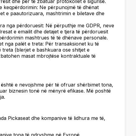
ësit dhe për të zbatuar protokollet e sigurisë.
he keqpërdorimin: Ne përpunojmë të dhënat
jet e paautorizuara, mashtrimin e biletave dhe
ruara nga përdoruesit: Në përputhje me GDPR, neve
esat e emailit dhe detajet e tjera të përdoruesit
përdorimin mashtrues të të dhënave personale.
t nga palët e treta: Për transaksionet ku të
treta (blerjet e bashkuara ose shitjet e
zbatohen masat mbrojtëse kontraktuale të
 është e nevojshme për të ofruar shërbimet tona,
eruar biznesin tonë në mënyrë efikase. Më poshtë
ja.
da Pickaseat dhe kompanive të lidhura me të,
panive tona të ndryshme në Evropë,