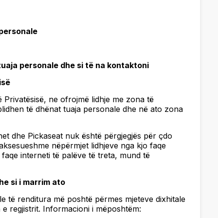
 personale
tuaja personale dhe si të na kontaktoni
isë
ë Privatësisë, ne ofrojmë lidhje me zona të
blidhen të dhënat tuaja personale dhe në ato zona
tohet dhe Pickaseat nuk është përgjegjës për çdo
të aksesueshme nëpërmjet lidhjeve nga kjo faqe
 faqe interneti të palëve të treta, mund të
e si i marrim ato
le të renditura më poshtë përmes mjeteve dixhitale
e regjistrit. Informacioni i mëposhtëm: