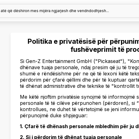
 atë që dëshiron mes mijëra ngjarjesh dhe vendndodhjesh...
Politika e privatësisë për përpun
fushëveprimit të proc
Si Gen-Z Entertainment GmbH ("Pickaseat"), "Kontr
dhënave tuaja personale, ndaj presim që ju të trego
shumë e rëndësishme për ne që të lexoni këtë teks
përdorim për çfarë qëllimi dhe për të kuptuar qartë 
të dhënat administrative dhe teknike të "kontrollit t
Me këtë njoftim privatësie synojmë të informojmë 
personale të të cilëve përpunohen (përdoren), si “
kontrollues, ne duhet të vërtetojmë se jeni inform
përpunojmë duke shpjeguar:
1. Çfarë të dhënash personale mbledhim për ju dh
2. Si i përdorim të dhënat tuaja personale