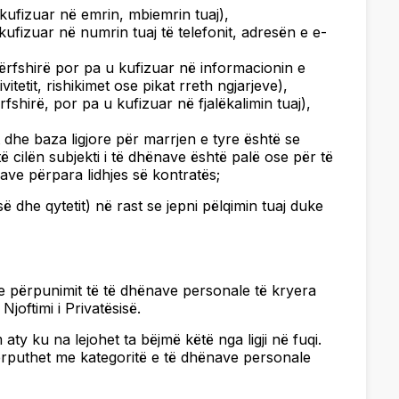
u kufizuar në emrin, mbiemrin tuaj),
kufizuar në numrin tuaj të telefonit, adresën e e-
ërfshirë por pa u kufizuar në informacionin e
vitetit, rishikimet ose pikat rreth ngjarjeve),
fshirë, por pa u kufizuar në fjalëkalimin tuaj),
t dhe baza ligjore për marrjen e tyre është se
 cilën subjekti i të dhënave është palë ose për të
ave përpara lidhjes së kontratës;
ë dhe qytetit) në rast se jepni pëlqimin tuaj duke
t e përpunimit të të dhënave personale të kryera
joftimi i Privatësisë.
ty ku na lejohet ta bëjmë këtë nga ligji në fuqi.
ërputhet me kategoritë e të dhënave personale