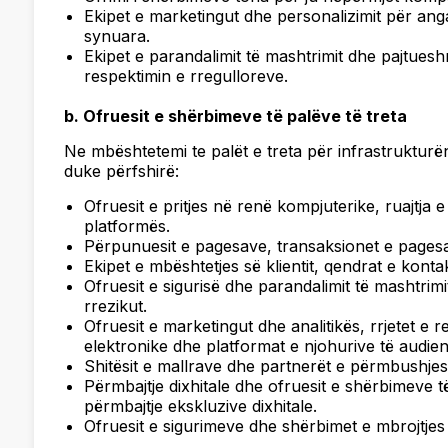
Ekipet e marketingut dhe personalizimit për a
synuara.
Ekipet e parandalimit të mashtrimit dhe pajtues
respektimin e rregulloreve.
b. Ofruesit e shërbimeve të palëve të treta
Ne mbështetemi te palët e treta për infrastrukturë
duke përfshirë:
Ofruesit e pritjes në renë kompjuterike, ruajtja 
platformës.
Përpunuesit e pagesave, transaksionet e pagesav
Ekipet e mbështetjes së klientit, qendrat e kontakt
Ofruesit e sigurisë dhe parandalimit të mashtrimi
rrezikut.
Ofruesit e marketingut dhe analitikës, rrjetet e
elektronike dhe platformat e njohurive të audie
Shitësit e mallrave dhe partnerët e përmbushjes
Përmbajtje dixhitale dhe ofruesit e shërbimeve t
përmbajtje ekskluzive dixhitale.
Ofruesit e sigurimeve dhe shërbimet e mbrojtjes 