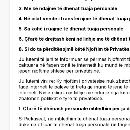
3. Me kë ndajmë të dhënat tuaja personale
4. Në cilat vende i transferojmë të dhënat tuaja
5. Sa kohë i ruajmë të dhënat tuaja personale
6. Çfarë të drejtash keni në lidhje me të dhënat 
8. Si do ta përditësojmë këtë Njoftim të Privatës
Ju lutemi të jeni të informuar se përmes Njoftimit t
caktuara në faqen tonë të internetit ku mund të m
jepen njoftime shtesë për privatësinë.
Ju lutemi vini re: Ky njoftim i privatësisë nuk zba
faqe interneti të palëve të treta që mund të jenë 
interneti. Nëse ndiqni një lidhje me ndonjë nga këto
zbatohen politikat e tyre të privatësisë.
1. Çfarë të dhënash personale mbledhim për ju dh
Si Pickaseat, ne mbledhim të dhënat tuaja persona
duke na ofruar të dhënat tuaja personale në faqen 