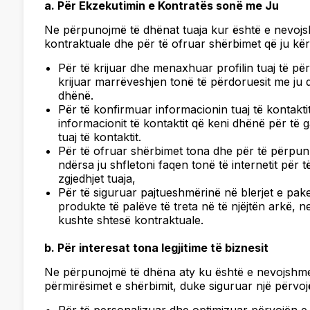
a. Për Ekzekutimin e Kontratës sonë me Ju
Ne përpunojmë të dhënat tuaja kur është e nevoj
kontraktuale dhe për të ofruar shërbimet që ju kër
Për të krijuar dhe menaxhuar profilin tuaj të pë
krijuar marrëveshjen tonë të përdoruesit me ju d
dhënë.
Për të konfirmuar informacionin tuaj të kontakt
informacionit të kontaktit që keni dhënë për të 
tuaj të kontaktit.
Për të ofruar shërbimet tona dhe për të përpun
ndërsa ju shfletoni faqen tonë të internetit për
zgjedhjet tuaja,
Për të siguruar pajtueshmërinë në blerjet e pake
produkte të palëve të treta në të njëjtën arkë, 
kushte shtesë kontraktuale.
b. Për interesat tona legjitime të biznesit
Ne përpunojmë të dhëna aty ku është e nevojshme 
përmirësimet e shërbimit, duke siguruar një përvoj