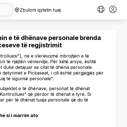
Zbuloni qytetin tuaj
imin e të dhënave personale brenda
eseve të regjistrimit
olluesi"), ne e vlerësojmë mbrojtjen e të
ni të njëjtën vëmendje. Për këtë arsye, është
t duke detajuar se cilat të dhëna personale
detyrimet e Pickaseat, i cili është përgjegjës për
uaj të sigurisë personale".
subjektet e të dhënave, personat të dhënat
Kontrollues” që përdor të dhënat e tyre. Si
uar për të dhënat tuaja personale që do të
e si i marrim ato