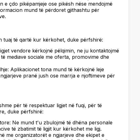
in e çdo pikëpamjeje ose pikësh nëse mendojmë
 informacion mund të përdoret gjithashtu për
ve.
tuaj të qartë kur kërkohet, duke përfshirë:
igjet vendore kërkojnë pëlqimin, ne ju kontaktojmë
 të mediave sociale me oferta, promovime dhe
je: Aplikacionet tona mund të kërkojnë leje
 i ngjarjeve pranë jush ose marrja e njoftimeve për
hme për të respektuar ligjet në fuqi, për të
ore, duke përfshirë:
atore: Ne mund t'u zbulojmë të dhëna personale
ve të zbatimit të ligjit kur kërkohet me ligj.
më me organizatorët e ngjarjeve dhe ekipet e