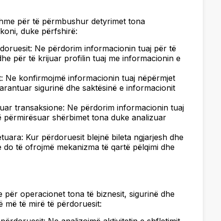
shme për të përmbushur detyrimet tona
koni, duke përfshirë:
rdoruesit: Ne përdorim informacionin tuaj për të
he për të krijuar profilin tuaj me informacionin e
it: Ne konfirmojmë informacionin tuaj nëpërmjet
garantuar sigurinë dhe saktësinë e informacionit
uar transaksione: Ne përdorim informacionin tuaj
 të përmirësuar shërbimet tona duke analizuar
tuara: Kur përdoruesit blejnë bileta ngjarjesh dhe
ne do të ofrojmë mekanizma të qartë pëlqimi dhe
për operacionet tona të biznesit, sigurinë dhe
ë më të mirë të përdoruesit: