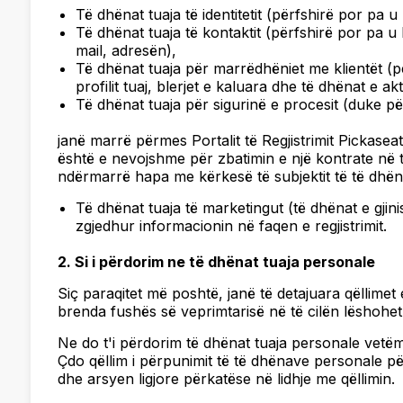
Të dhënat tuaja të identitetit (përfshirë por pa 
Të dhënat tuaja të kontaktit (përfshirë por pa u 
mail, adresën),
Të dhënat tuaja për marrëdhëniet me klientët (p
profilit tuaj, blerjet e kaluara dhe të dhënat e akti
Të dhënat tuaja për sigurinë e procesit (duke për
janë marrë përmes Portalit të Regjistrimit Pickasea
është e nevojshme për zbatimin e një kontrate në të
ndërmarrë hapa me kërkesë të subjektit të të dhën
Të dhënat tuaja të marketingut (të dhënat e gjinis
zgjedhur informacionin në faqen e regjistrimit.
2. Si i përdorim ne të dhënat tuaja personale
Siç paraqitet më poshtë, janë të detajuara qëllime
brenda fushës së veprimtarisë në të cilën lëshohet N
Ne do t'i përdorim të dhënat tuaja personale vetëm a
Çdo qëllim i përpunimit të të dhënave personale p
dhe arsyen ligjore përkatëse në lidhje me qëllimin.