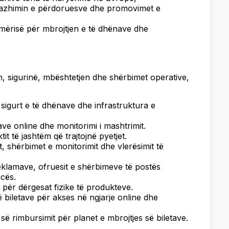
ngazhimin e përdoruesve dhe promovimet e
hmërisë për mbrojtjen e të dhënave dhe
n, sigurinë, mbështetjen dhe shërbimet operative,
e sigurt e të dhënave dhe infrastruktura e
e online dhe monitorimi i mashtrimit.
it të jashtëm që trajtojnë pyetjet.
t, shërbimet e monitorimit dhe vlerësimit të
 reklamave, ofruesit e shërbimeve të postës
ncës.
 për dërgesat fizike të produkteve.
ë biletave për akses në ngjarje online dhe
së rimbursimit për planet e mbrojtjes së biletave.