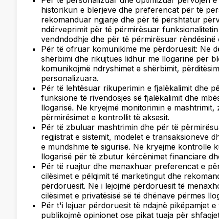
Për të personalizuar dhe optimizuar përvojën e pë
historikun e blerjeve dhe preferencat për të per
rekomanduar ngjarje dhe për të përshtatur përv
ndërveprimit për të përmirësuar funksionalitetin
vendndodhje dhe për të përmirësuar rëndësinë e
Për të ofruar komunikime me përdoruesit: Ne dë
shërbimi dhe rikujtues lidhur me llogarinë për 
komunikojmë ndryshimet e shërbimit, përditësi
personalizuara.
Për të lehtësuar rikuperimin e fjalëkalimit dhe p
funksione të rivendosjes së fjalëkalimit dhe mbës
llogarisë. Ne kryejmë monitorimin e mashtrimit, 
përmirësimet e kontrollit të aksesit.
Për të zbuluar mashtrimin dhe për të përmirësua
regjistrat e sistemit, modelet e transaksioneve dh
e mundshme të sigurisë. Ne kryejmë kontrolle ku
llogarisë për të zbutur kërcënimet financiare dhe
Për të ruajtur dhe menaxhuar preferencat e pë
cilësimet e pëlqimit të marketingut dhe rekoman
përdoruesit. Ne i lejojmë përdoruesit të menaxh
cilësimet e privatësisë së të dhënave përmes llog
Për t'i lejuar përdoruesit të ndajnë pikëpamjet 
publikojmë opinionet ose pikat tuaja për shfaqje