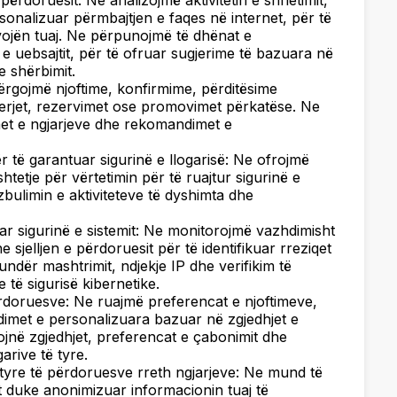
rdoruesit: Ne analizojmë aktivitetin e shfletimit,
sonalizuar përmbajtjen e faqes në internet, për të
ojën tuaj. Ne përpunojmë të dhënat e
 e uebsajtit, për të ofruar sugjerime të bazuara në
 shërbimit.
rgojmë njoftime, konfirmime, përditësime
blerjet, rezervimet ose promovimet përkatëse. Ne
met e ngjarjeve dhe rekomandimet e
ër të garantuar sigurinë e llogarisë: Ne ofrojmë
htetje për vërtetimin për të ruajtur sigurinë e
zbulimin e aktiviteteve të dyshimta dhe
r sigurinë e sistemit: Ne monitorojmë vazhdimisht
e sjelljen e përdoruesit për të identifikuar rreziqet
ndër mashtrimit, ndjekje IP dhe verifikim të
 të sigurisë kibernetike.
rdoruesve: Ne ruajmë preferencat e njoftimeve,
dimet e personalizuara bazuar në zgjedhjet e
ojnë zgjedhjet, preferencat e çabonimit dhe
arive të tyre.
e tyre të përdoruesve rreth ngjarjeve: Ne mund të
t duke anonimizuar informacionin tuaj të