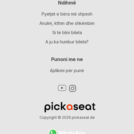
Ndihmë
Pyetjet e bëra më shpesh
Anulim, kthim dhe shkëmbim
Si të blini bileta
A ju ka humbur bileta?
Punoni me ne
Aplikimi për punë
Copyright © 2026
pickaseat.de