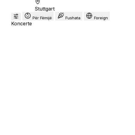
Stuttgart
Për Fëmijë
Fushata
Foreign
Koncerte