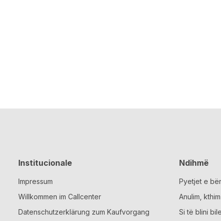
Institucionale
Ndihmë
Impressum
Pyetjet e bë
Willkommen im Callcenter
Anulim, kthi
Datenschutzerklärung zum Kaufvorgang
Si të blini bil