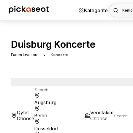
Kategoritë
Kërko
Duisburg Koncerte
Faqen kryesore
Koncerte
Augsburg
Qytet
Vendtakim
Berlin
Choose
Choose
Düsseldorf