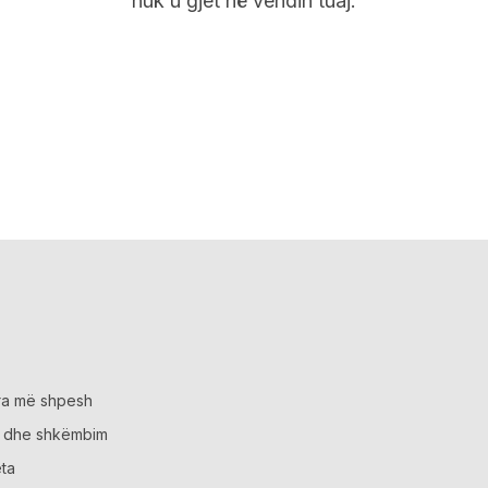
nuk u gjet në vendin tuaj.
ra më shpesh
m dhe shkëmbim
eta