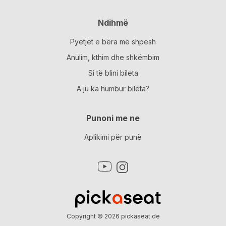
Ndihmë
Pyetjet e bëra më shpesh
Anulim, kthim dhe shkëmbim
Si të blini bileta
A ju ka humbur bileta?
Punoni me ne
Aplikimi për punë
Copyright © 2026
pickaseat.de