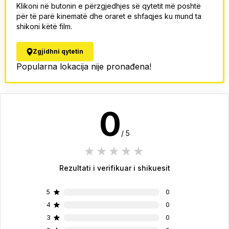
Klikoni në butonin e përzgjedhjes së qytetit më poshtë
për të parë kinematë dhe oraret e shfaqjes ku mund ta
shikoni këtë film.
Zgjidhni qytetin
Popularna lokacija nije pronađena!
0
/ 5
1 star
2 stars
3 stars
4 stars
5 stars
Rezultati i verifikuar i shikuesit
5
0
4
0
3
0