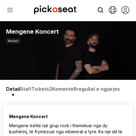
Mengene Koncert
Koncert
Detail
Stafi
Tickets2
Komente
Rregullat e ngjarjes
Mengene Koncert
Mengene është një grup rock i themeluar nga dy
kushërinj, të frymëzuar nga mbiemrat e tyre. Ka një stil të