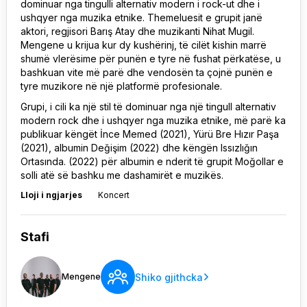
dominuar nga tingulli alternativ modern i rock-ut dhe i
ushqyer nga muzika etnike. Themeluesit e grupit janë
aktori, regjisori Barış Atay dhe muzikanti Nihat Mugil.
Mengene u krijua kur dy kushërinj, të cilët kishin marrë
shumë vlerësime për punën e tyre në fushat përkatëse, u
bashkuan vite më parë dhe vendosën ta çojnë punën e
tyre muzikore në një platformë profesionale.
Grupi, i cili ka një stil të dominuar nga një tingull alternativ
modern rock dhe i ushqyer nga muzika etnike, më parë ka
publikuar këngët İnce Memed (2021), Yürü Bre Hızır Paşa
(2021), albumin Değişim (2022) dhe këngën Issızlığın
Ortasında. (2022) për albumin e nderit të grupit Moğollar e
solli atë së bashku me dashamirët e muzikës.
Lloji i ngjarjes
Koncert
Stafi
Shiko gjithcka
Mengene