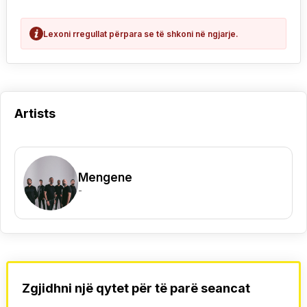
Lexoni rregullat përpara se të shkoni në ngjarje.
Artists
Mengene
-
Zgjidhni një qytet për të parë seancat