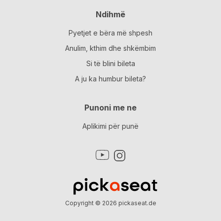
Ndihmë
Pyetjet e bëra më shpesh
Anulim, kthim dhe shkëmbim
Si të blini bileta
A ju ka humbur bileta?
Punoni me ne
Aplikimi për punë
Copyright © 2026
pickaseat.de