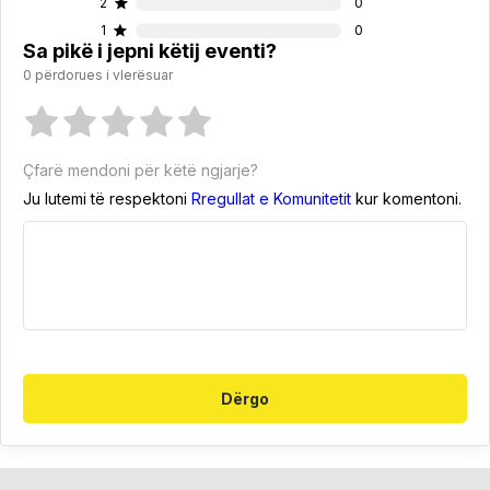
2
0
1
0
Sa pikë i jepni këtij eventi?
0 përdorues i vlerësuar
Çfarë mendoni për këtë ngjarje?
Ju lutemi të respektoni
Rregullat e Komunitetit
kur komentoni.
Dërgo